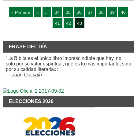
« Primera
«
...
34
35
36
37
38
39
40
41
42
43
FRASE DEL DÍA
“La Biblia es el único libro imprescindible que hay, no.
solo por su valor espiritual, que es lo más importante, sino
por su calidad literaria»:
—
Juan Gossaín
ELECCIONES 2026