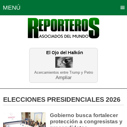
MENÚ
Portada
Política
Opinión
Bogotá
Internacionales
Planeta Tierra
Deportes
Económicas
Regiones
Judiciales
Tecnología
Salud
Turismo
Educación
Neira
Acercamientos entre Trump y Petro
Ampliar
ELECCIONES PRESIDENCIALES 2026
Gobierno busca fortalecer
protección a congresistas y