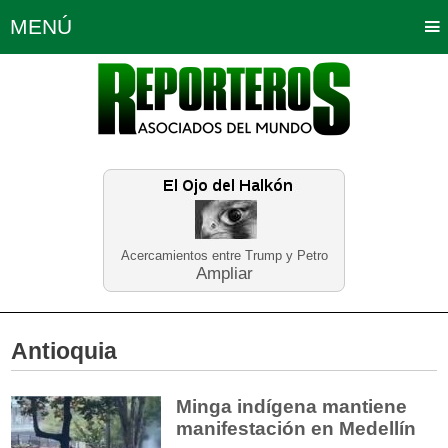
MENÚ
Portada
Política
Opinión
Bogotá
Internacionales
Planeta Tierra
Deportes
Económicas
Regiones
Judiciales
Tecnología
Salud
Turismo
Educación
Neira
Acercamientos entre Trump y Petro
Ampliar
Antioquia
Minga indígena mantiene
manifestación en Medellín