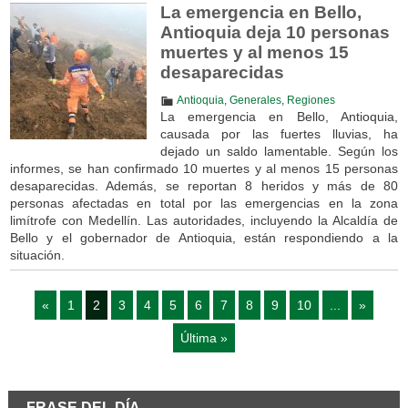
La emergencia en Bello,
Antioquia deja 10 personas
muertes y al menos 15
desaparecidas
Antioquia
,
Generales
,
Regiones
La emergencia en Bello, Antioquia,
causada por las fuertes lluvias, ha
dejado un saldo lamentable. Según los
informes, se han confirmado 10 muertes y al menos 15 personas
desaparecidas. Además, se reportan 8 heridos y más de 80
personas afectadas en total por las emergencias en la zona
limítrofe con Medellín. Las autoridades, incluyendo la Alcaldía de
Bello y el gobernador de Antioquia, están respondiendo a la
situación.
«
1
2
3
4
5
6
7
8
9
10
...
»
Última »
FRASE DEL DÍA