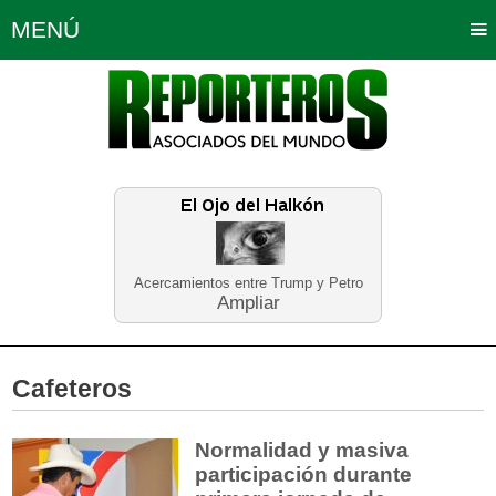
MENÚ
Portada
Política
Opinión
Bogotá
Internacionales
Planeta Tierra
Deportes
Económicas
Regiones
Judiciales
Tecnología
Salud
Turismo
Educación
Neira
Acercamientos entre Trump y Petro
Ampliar
Cafeteros
Normalidad y masiva
participación durante