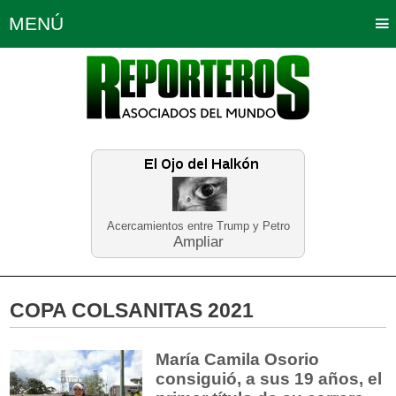
MENÚ
Portada
Política
Opinión
Bogotá
Internacionales
Planeta Tierra
Deportes
Económicas
Regiones
Judiciales
Tecnología
Salud
Turismo
Educación
Neira
Acercamientos entre Trump y Petro
Ampliar
COPA COLSANITAS 2021
María Camila Osorio
consiguió, a sus 19 años, el