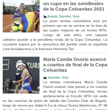
un cupo en las semifinales
de la Copa Colsanitas 2021
Bogotá
,
Deportes
,
Tenis
La joven tenista colombiana está por
primera vez en su carrera en la fase de
las cuatro mejores de un torneo WTA.
Luego de seis años, una raqueta
cafetera accede a la penúltima ronda de la Copa Colsanitas. La
cucuteña espera por la vencedora del partido entre la española
Lara Arruabarrena y la francesa Harmony Tan
María Camila Osorio avanzó
a cuartos de final de la Copa
Colsanitas
Deportes
,
Tenis
La tenista colombiana María Camila
Osorio avanzó este jueves a los cuartos
de final de la Copa Colsanitas, torneo
perteneciente al Circuito WTA con sede
en las canchas de polvo de ladrillo del Country Club de Bogotá,
luego de vencer por doble 6-3 a la checa Tereza Martincova, N° 98
de la clasificación mundial y quien oficiaba como la séptima