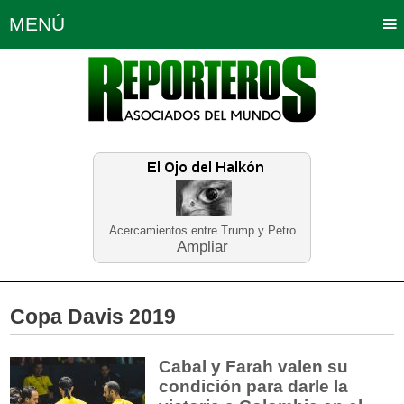
MENÚ
Portada
Política
Opinión
Bogotá
Internacionales
Planeta Tierra
Deportes
Económicas
Regiones
Judiciales
Tecnología
Salud
Turismo
Educación
Neira
Acercamientos entre Trump y Petro
Ampliar
Copa Davis 2019
Cabal y Farah valen su
condición para darle la