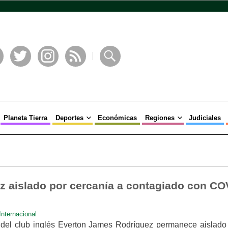
book
Twitter
Instagram
RSS
Buscar
Planeta Tierra
Deportes
Económicas
Regiones
Judiciales
 aislado por cercanía a contagiado con CO
Internacional
 del club inglés Everton James Rodríguez permanece aislado