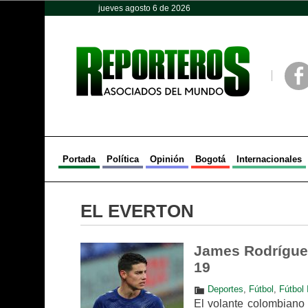
jueves agosto 6 de 2026
Opinión
Política
Deportes
Face
Portada
Política
Opinión
Bogotá
Internacionales
EL EVERTON
James Rodríguez
19
Deportes
,
Fútbol
,
Fútbol 
El volante colombiano