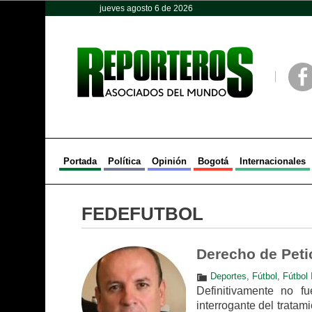
jueves agosto 6 de 2026
Opinión
Política
Deportes
Face
Portada
Política
Opinión
Bogotá
Internacionales
FEDEFUTBOL
Derecho de Peti
Deportes
,
Fútbol
,
Fútbol 
Definitivamente no f
interrogante del tratam