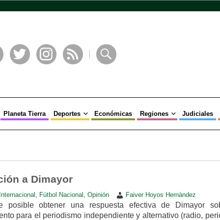
book
Twitter
Instagram
RSS
Buscar
Planeta Tierra
Deportes
Económicas
Regiones
Judiciales
ción a Dimayor
Internacional
,
Fútbol Nacional
,
Opinión
Faiver Hoyos Hernández
ue posible obtener una respuesta efectiva de Dimayor so
iento para el periodismo independiente y alternativo (radio, per