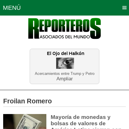
MENÚ
Portada
Política
Opinión
Bogotá
Internacionales
Planeta Tierra
Deportes
Económicas
Regiones
Judiciales
Tecnología
Salud
Turismo
Educación
Neira
Acercamientos entre Trump y Petro
Ampliar
Froilan Romero
Mayoría de monedas y
bolsas de valores de