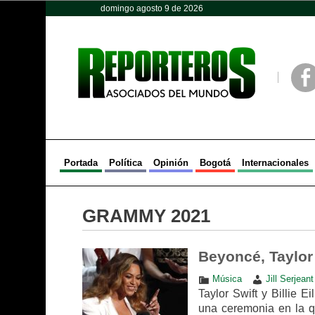
domingo agosto 9 de 2026
Opinión
Política
Deportes
Face
Portada
Política
Opinión
Bogotá
Internacionales
GRAMMY 2021
Beyoncé, Taylor
Música
Jill Serjean
Taylor Swift y Billie 
una ceremonia en la q