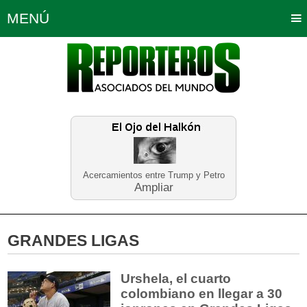
MENÚ
Portada
Política
Opinión
Bogotá
Internacionales
Planeta Tierra
Deportes
Económicas
Regiones
Judiciales
Tecnología
Salud
Turismo
Educación
Neira
Acercamientos entre Trump y Petro
Ampliar
GRANDES LIGAS
Urshela, el cuarto
colombiano en llegar a 30