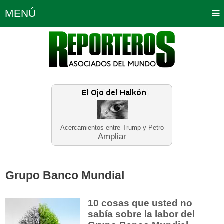
MENÚ
Portada
Política
Opinión
Bogotá
Internacionales
Planeta Tierra
Deportes
Económicas
Regiones
Judiciales
Tecnología
Salud
Turismo
Educación
Neira
Acercamientos entre Trump y Petro
Ampliar
Grupo Banco Mundial
10 cosas que usted no
sabía sobre la labor del