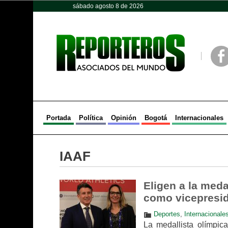
sábado agosto 8 de 2026
Opinión
Política
Deportes
Face
Portada
Política
Opinión
Bogotá
Internacionales
IAAF
Eligen a la meda
como vicepresid
Deportes
,
Internacionale
La medallista olímpic