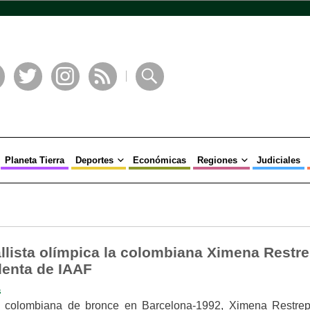
book
Twitter
Instagram
RSS
Buscar
Planeta Tierra
Deportes
Económicas
Regiones
Judiciales
llista olímpica la colombiana Ximena Restre
enta de IAAF
s
a colombiana de bronce en Barcelona-1992, Ximena Restrep