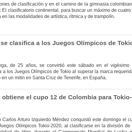
ones de clasificación y en el camino de la gimnasia colombian
El clasificatorio continental, para buscar un máximo de cuatr
en las modalidades de artística, rítmica y de trampolín.
se clasifica a los Juegos Olímpicos de Toki
tega, de 25 años, se convirtió este sábado en el vigésimo 
a a los Juegos Olímpicos de Tokio al superar la marca requerid
 en un mitin en Santa Cruz de Tenerife, en España.
 obtiene el cupo 12 de Colombia para Tokio-
s
 Carlos Arturo Izquierdo Méndez conquistó este domingo el c
uegos Olímpicos Tokio-2020, al clasificarse en la división de 
alidad de libre, durante el Campeonato Mundial de Lucha 