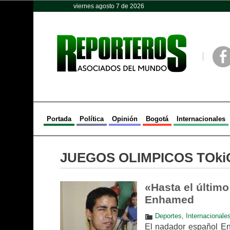
viernes agosto 7 de 2026
Opinión
Política
Deportes
Face
Portada
Política
Opinión
Bogotá
Internacionales
JUEGOS OLIMPICOS TOki
«Hasta el último
Enhamed
Deportes
,
Internacionale
El nadador español En