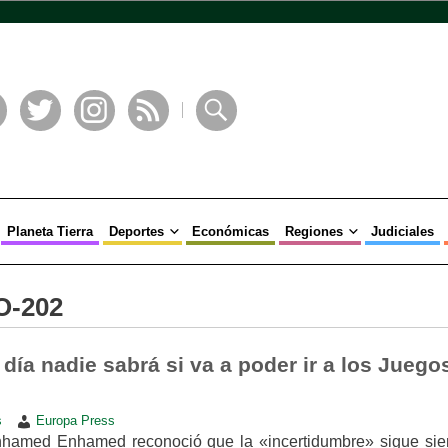
book
Twitter
Instagram
RSS
Buscar
Planeta Tierra
Deportes
Económicas
Regiones
Judiciales
O-202
 día nadie sabrá si va a poder ir a los Juego
s
Europa Press
hamed Enhamed reconoció que la «incertidumbre» sigue sie