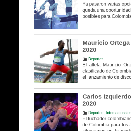
Ya pasaron varias opci
queda una oportunidad: 
posibles para Colombia 
Mauricio Ortega 
2020
Deportes
El atleta Mauricio Or
clasificado de Colombi
el lanzamiento de disco
Carlos Izquierdo
2020
Deportes
,
Internacionale
El luchador colombiano
de Colombia para los J
kilogramos en la mod