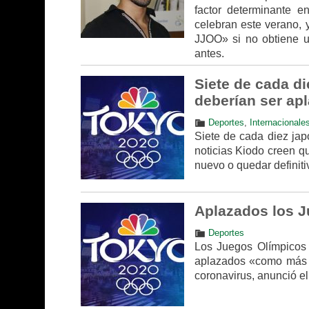
factor determinante e
celebran este verano, y
JJOO» si no obtiene u
antes.
Siete de cada d
deberían ser ap
Deportes
,
Internacionale
Siete de cada diez jap
noticias Kiodo creen q
nuevo o quedar definit
Aplazados los J
Deportes
Los Juegos Olímpicos d
aplazados «como más t
coronavirus, anunció el