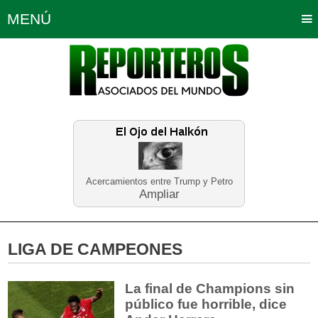
MENÚ
Portada
Política
Opinión
Bogotá
Internacionales
Planeta Tierra
Deportes
Económicas
Regiones
Judiciales
Tecnología
Salud
Turismo
Educación
Neira
Acercamientos entre Trump y Petro
Ampliar
LIGA DE CAMPEONES
La final de Champions sin
público fue horrible, dice