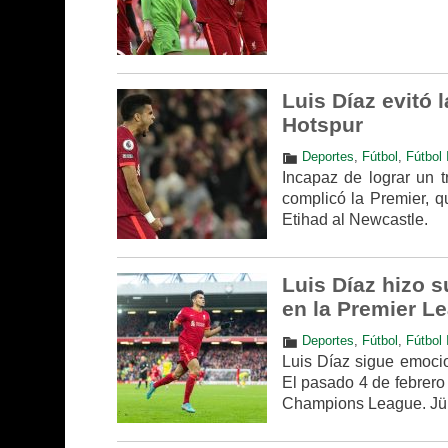
Luis Díaz evitó 
Hotspur
Deportes
,
Fútbol
,
Fútbol 
Incapaz de lograr un t
complicó la Premier, q
Etihad al Newcastle.
Luis Díaz hizo s
en la Premier L
Deportes
,
Fútbol
,
Fútbol 
Luis Díaz sigue emocio
El pasado 4 de febrero 
Champions League. Jürg