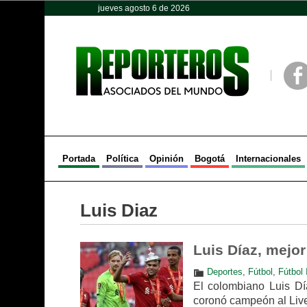
jueves agosto 6 de 2026
Opinión
Política
Deportes
Face
Portada
Política
Opinión
Bogotá
Internacionales
Luis Diaz
Luis Díaz, mejor
Deportes
,
Fútbol
,
Fútbol 
El colombiano Luis Dí
coronó campeón al Liver