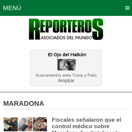
MENÚ
Portada
Política
Opinión
Bogotá
Internacionales
Planeta Tierra
Deportes
Económicas
Regiones
Judiciales
Tecnología
Salud
Turismo
Educación
Neira
Acercamientos entre Trump y Petro
Ampliar
MARADONA
Fiscales señalaron que el
control médico sobre