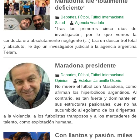
Maradona fue ‘totalmente
deficiente’
Deportes
,
Fútbol
,
Fútbol Internacional
,
Salud
Agencia Anadolu
‘Tras los primeros cinco días de
investigación, por lo que vemos la
conducta era absolutamente negligente (…) Era un descontrol total
y absoluto’, le dijo un investigador judicial a la agencia argentina
Télam.
Maradona presidente
Deportes
,
Fútbol
,
Fútbol Internacional
,
Opinión
Esteban Jaramillo Osorio.
No muere el futbol con Maradona, como
afirman los hiperbólicos argentinos. Al
contrario, es tan fuerte y dominante en
sus estructuras pasionales, que no ha
sucumbido al egoísmo de los dirigentes,
a la violencia, a los futbolistas tramposos y a los mercaderes de
talento, como explotación humana.
Con llantos y pasión, miles