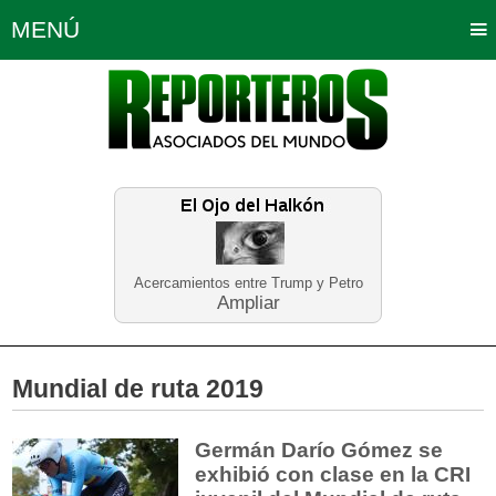
MENÚ
Portada
Política
Opinión
Bogotá
Internacionales
Planeta Tierra
Deportes
Económicas
Regiones
Judiciales
Tecnología
Salud
Turismo
Educación
Neira
Acercamientos entre Trump y Petro
Ampliar
Mundial de ruta 2019
Germán Darío Gómez se
exhibió con clase en la CRI