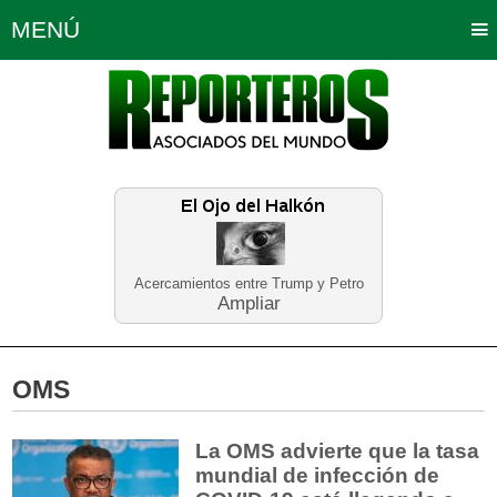
MENÚ
Portada
Política
Opinión
Bogotá
Internacionales
Planeta Tierra
Deportes
Económicas
Regiones
Judiciales
Tecnología
Salud
Turismo
Educación
Neira
Acercamientos entre Trump y Petro
Ampliar
OMS
La OMS advierte que la tasa
mundial de infección de