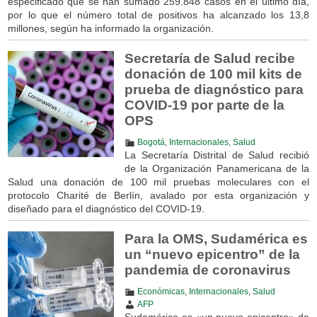
especificado que se han sumado 259.848 casos en el último día,
por lo que el número total de positivos ha alcanzado los 13,8
millones, según ha informado la organización.
Secretaría de Salud recibe
donación de 100 mil kits de
prueba de diagnóstico para
COVID-19 por parte de la
OPS
Bogotá
,
Internacionales
,
Salud
La Secretaría Distrital de Salud recibió
de la Organización Panamericana de la
Salud una donación de 100 mil pruebas moleculares con el
protocolo Charité de Berlín, avalado por esta organización y
diseñado para el diagnóstico del COVID-19.
Para la OMS, Sudamérica es
un “nuevo epicentro” de la
pandemia de coronavirus
Económicas
,
Internacionales
,
Salud
AFP
Sudamérica es «un nuevo epicentro» de