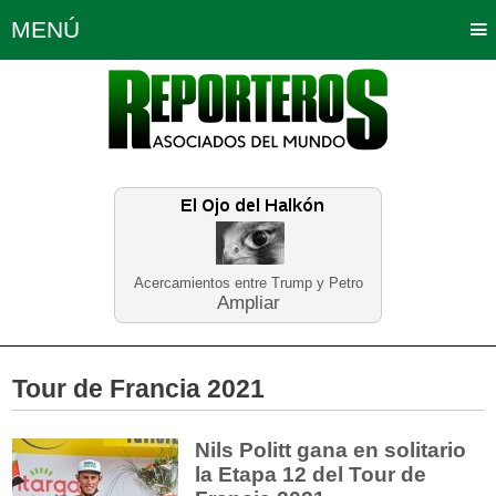
MENÚ
Portada
Política
Opinión
Bogotá
Internacionales
Planeta Tierra
Deportes
Económicas
Regiones
Judiciales
Tecnología
Salud
Turismo
Educación
Neira
Acercamientos entre Trump y Petro
Ampliar
Tour de Francia 2021
Nils Politt gana en solitario
la Etapa 12 del Tour de