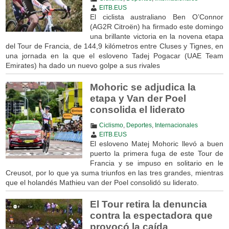
EITB.EUS
El ciclista australiano Ben O’Connor
(AG2R Citroën) ha firmado este domingo
una brillante victoria en la novena etapa
del Tour de Francia, de 144,9 kilómetros entre Cluses y Tignes, en
una jornada en la que el esloveno Tadej Pogacar (UAE Team
Emirates) ha dado un nuevo golpe a sus rivales
Mohoric se adjudica la
etapa y Van der Poel
consolida el liderato
Ciclismo
,
Deportes
,
Internacionales
EITB.EUS
El esloveno Matej Mohoric llevó a buen
puerto la primera fuga de este Tour de
Francia y se impuso en solitario en le
Creusot, por lo que ya suma triunfos en las tres grandes, mientras
que el holandés Mathieu van der Poel consolidó su liderato.
El Tour retira la denuncia
contra la espectadora que
provocó la caída