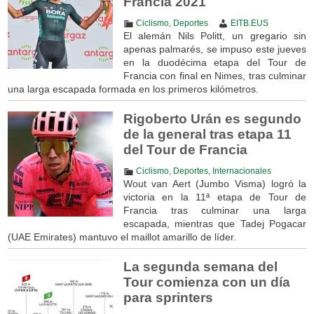
Francia 2021
Ciclismo
,
Deportes
EITB.EUS
El alemán Nils Politt, un gregario sin
apenas palmarés, se impuso este jueves
en la duodécima etapa del Tour de
Francia con final en Nimes, tras culminar
una larga escapada formada en los primeros kilómetros.
Rigoberto Urán es segundo
de la general tras etapa 11
del Tour de Francia
Ciclismo
,
Deportes
,
Internacionales
Wout van Aert (Jumbo Visma) logró la
victoria en la 11ª etapa de Tour de
Francia tras culminar una larga
escapada, mientras que Tadej Pogacar
(UAE Emirates) mantuvo el maillot amarillo de líder.
La segunda semana del
Tour comienza con un día
para sprinters