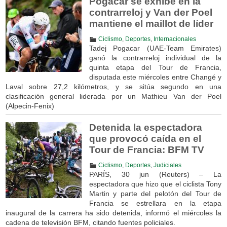
Pogacar se exhibe en la
contrarreloj y Van der Poel
mantiene el maillot de líder
Ciclismo
,
Deportes
,
Internacionales
Tadej Pogacar (UAE-Team Emirates)
ganó la contrarreloj individual de la
quinta etapa del Tour de Francia,
disputada este miércoles entre Changé y
Laval sobre 27,2 kilómetros, y se sitúa segundo en una
clasificación general liderada por un Mathieu Van der Poel
(Alpecin-Fenix)
Detenida la espectadora
que provocó caída en el
Tour de Francia: BFM TV
Ciclismo
,
Deportes
,
Judiciales
PARÍS, 30 jun (Reuters) – La
espectadora que hizo que el ciclista Tony
Martin y parte del pelotón del Tour de
Francia se estrellara en la etapa
inaugural de la carrera ha sido detenida, informó el miércoles la
cadena de televisión BFM, citando fuentes policiales.