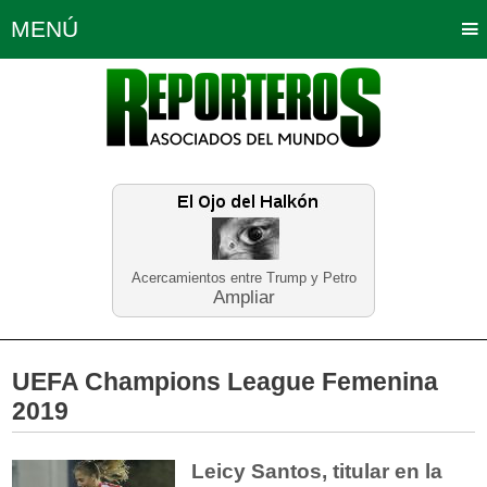
MENÚ
Portada
Política
Opinión
Bogotá
Internacionales
Planeta Tierra
Deportes
Económicas
Regiones
Judiciales
Tecnología
Salud
Turismo
Educación
Neira
Acercamientos entre Trump y Petro
Ampliar
UEFA Champions League Femenina
2019
Leicy Santos, titular en la