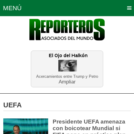
MENÚ
Portada
Política
Opinión
Bogotá
Internacionales
Planeta Tierra
Deportes
Económicas
Regiones
Judiciales
Tecnología
Salud
Turismo
Educación
Neira
Acercamientos entre Trump y Petro
Ampliar
UEFA
Presidente UEFA amenaza
con boicotear Mundial si