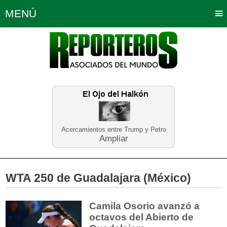
MENÚ
Portada
Política
Opinión
Bogotá
Internacionales
Planeta Tierra
Deportes
Económicas
Regiones
Judiciales
Tecnología
Salud
Turismo
Educación
Neira
Acercamientos entre Trump y Petro
Ampliar
WTA 250 de Guadalajara (México)
Camila Osorio avanzó a
octavos del Abierto de