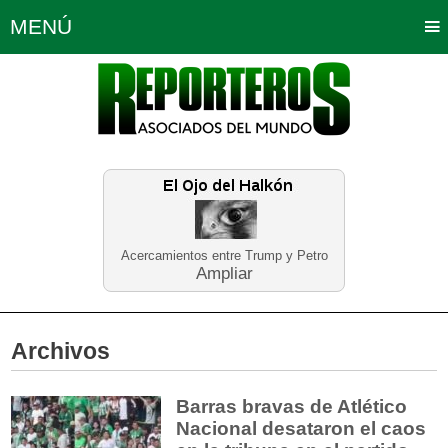
MENÚ
Portada
Política
Opinión
Bogotá
Internacionales
Planeta Tierra
Deportes
Económicas
Regiones
Judiciales
Tecnología
Salud
Turismo
Educación
Neira
Acercamientos entre Trump y Petro
Ampliar
Archivos
Barras bravas de Atlético
Nacional desataron el caos