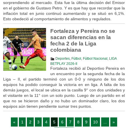
sorprendiendo al mercado. Esta fue la última decisión del Emisor
en el gobierno de Gustavo Petro. Y es que hay que recordar que la
inflación total en junio continuó aumentando y se situó en 6,1%.
Esto obedeció al comportamiento de alimentos y regulados.
Fortaleza y Pereira no se
sacan diferencias en la
fecha 2 de la Liga
colombiana
Deportes
,
Fútbol
,
Fútbol Nacional
,
LIGA
BETPLAY 2026-II
Fortaleza recibió al Deportivo Pereira en
un encuentro por la segunda fecha de la
Liga – II, el partido terminó con un 0-0 y ninguno de los dos
equipos ha podido conseguir la victoria en en liga. A falta de los
demás juegos, el local se ubica en la casilla 9° con dos unidades y
el visitante en la 11° con un solo punto. Luego de un partido en el
que no se hicieron daño y no hubo un dominador claro, los dos
equipos aún tienen pendiente sumar tres puntos.
«
1
2
3
4
5
6
7
8
9
10
...
»