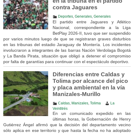
en la tribuna en el partido
contra Jaguares
Deportes
,
Generales
,
Generales
El partido entre Jaguares y Atlético
Nacional, correspondiente a la Liga
BetPlay 2026-II, tuvo que ser suspendido
por varios minutos luego de que se registraran graves disturbios
en las tribunas del estadio Jaraguay de Montería. Los incidentes
involucraron a integrantes de las barras Nación Verdolaga Bogotá
y La Banda Pirata, situación que obligó a detener el compromiso
por falta de garantías para continuar con el espectáculo deportivo.
Diferencias entre Caldas y
Tolima por alcance del pico
y placa ambiental en la vía
Manizales-Murillo
Caldas
,
Manizales
,
Tolima
La
Veintitrés
En un comunicado expedido en las
últimas horas, la Gobernación de Henry
Gutiérrez Ángel afirmó que la decisión del departamento vecino
sólo aplica en ese territorio y que hasta la fecha no ha adoptado