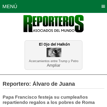
MENÚ
Portada
Política
Opinión
Bogotá
Internacionales
Planeta Tierra
Deportes
Económicas
Regiones
Judiciales
Tecnología
Salud
Turismo
Educación
Neira
Acercamientos entre Trump y Petro
Ampliar
Reportero:
Álvaro de Juana
Papa Francisco festeja su cumpleaños
repartiendo regalos a los pobres de Roma