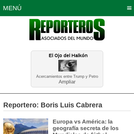
MENÚ
Portada
Política
Opinión
Bogotá
Internacionales
Planeta Tierra
Deportes
Económicas
Regiones
Judiciales
Tecnología
Salud
Turismo
Educación
Neira
Acercamientos entre Trump y Petro
Ampliar
Reportero:
Boris Luis Cabrera
Europa vs América: la
geografía secreta de los