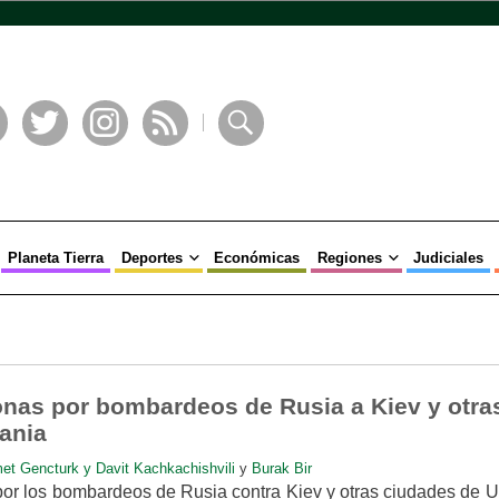
book
Twitter
Instagram
RSS
Buscar
Planeta Tierra
Deportes
Económicas
Regiones
Judiciales
nas por bombardeos de Rusia a Kiev y otra
ania
et Gencturk y Davit Kachkachishvili
y
Burak Bir
or los bombardeos de Rusia contra Kiev y otras ciudades de U