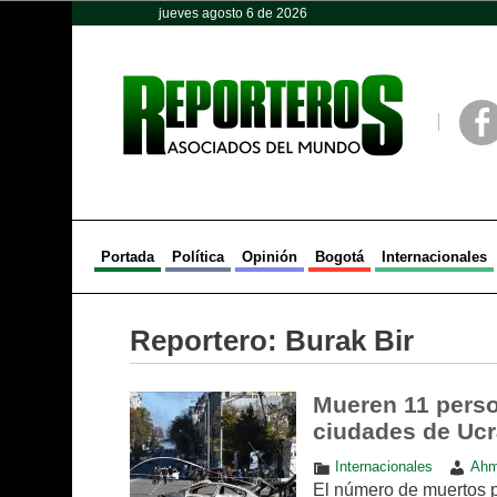
jueves agosto 6 de 2026
Opinión
Política
Deportes
Face
Portada
Política
Opinión
Bogotá
Internacionales
Reportero:
Burak Bir
Mueren 11 perso
ciudades de Ucr
Internacionales
Ahm
El número de muertos p