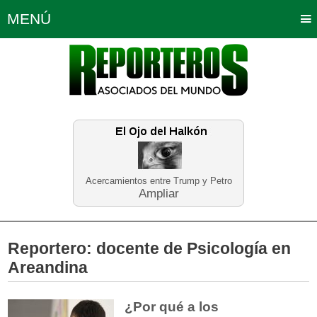
MENÚ
Portada
Política
Opinión
Bogotá
Internacionales
Planeta Tierra
Deportes
Económicas
Regiones
Judiciales
Tecnología
Salud
Turismo
Educación
Neira
Acercamientos entre Trump y Petro
Ampliar
Reportero:
docente de Psicología en
Areandina
¿Por qué a los