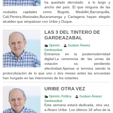
ha quedado derrotado a lo largo y
ancho del país. El que ninguna de las
ciudades capitales como Bogotá, Medellin,Barranquilla,
Cali,Pereira,Manizales,Bucaramanga y Cartagena hayan elegido
alcaldes que simpatizan con Uribe y Duque.
LAS 3 DEL TINTERO DE
GARDEAZABAL
Opinión
Gustavo Álvarez
Gardeazábal
Entramos en la postemodernidad
digital.La ceremonia de las urnas de
votación va perdiendo
efectividad.Apenas si termina siendo la
protocolización de lo que uno o dos meses antes las encuestas
han hurgado en las intenciones de los votantes.
URIBE OTRA VEZ
Opinión
,
Política
Gustavo Álvarez
Gardeazábal
Esta semana estará dedicada, otra vez,
a Alvaro Uribe. Los últimos 18 años de la