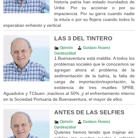
historia patria han estado inundados de
Uribe. Por su accionar o por su
impaciencia. Por su garra cuando nadie
la intuía o por su flojera cuando todos lo
esperaban enhiesto y vertical.
LAS 3 DEL TINTERO
Opinión
Gustavo Álvarez
Gardeazábal
1.Buenaventura está maldita. A todos los
problemas sociales que le conocemos se
agregan ahora el problema de la
sedimentación de la bahía, la falta de
carga de importación/exportación, la
existencia de tres muelles SPRB,
Aguadulce y TCbuen ,inactivos al 50% ,y el enfrentamiento interno
en la Sociedad Portuaria de Buenaventura, el mayor de ellos.
ANTES DE LAS SELFIES
Opinión
Gustavo Álvarez
Gardeazábal
Quienes hemos tenido que trajinar en
público me pueden ayudar a reforzar