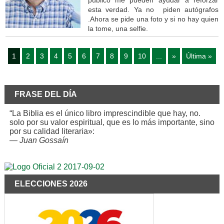
esta verdad. Ya no piden autógrafos
.Ahora se pide una foto y si no hay quien
la tome, una selfie.
1
2
3
4
5
6
7
8
9
10
...
»
Última »
FRASE DEL DÍA
“La Biblia es el único libro imprescindible que hay, no.
solo por su valor espiritual, que es lo más importante, sino
por su calidad literaria»:
—
Juan Gossaín
ELECCIONES 2026