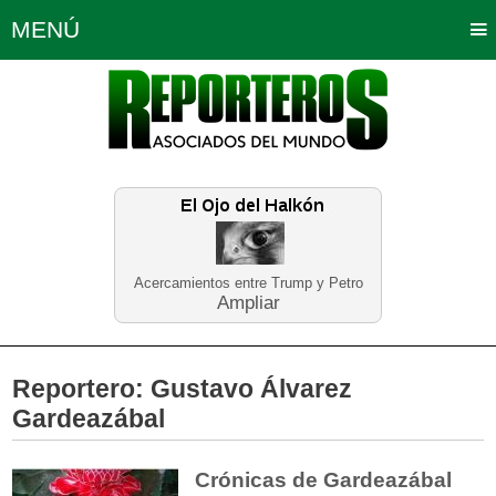
MENÚ
Portada
Política
Opinión
Bogotá
Internacionales
Planeta Tierra
Deportes
Económicas
Regiones
Judiciales
Tecnología
Salud
Turismo
Educación
Neira
Acercamientos entre Trump y Petro
Ampliar
Reportero:
Gustavo Álvarez
Gardeazábal
Crónicas de Gardeazábal