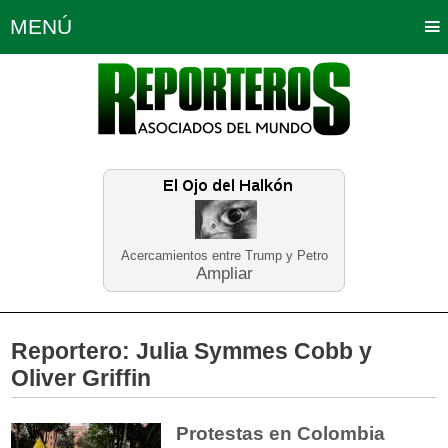
MENÚ
Portada
Política
Opinión
Bogotá
Internacionales
Planeta Tierra
Deportes
Económicas
Regiones
Judiciales
Tecnología
Salud
Turismo
Educación
Neira
Acercamientos entre Trump y Petro
Ampliar
Reportero:
Julia Symmes Cobb y
Oliver Griffin
Protestas en Colombia