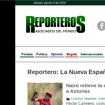
sábado agosto 8 de 2026
Opinión
Política
Deportes
Face
Portada
Política
Opinión
Bogotá
Internacionales
Reportero:
La Nueva Espa
Nairo retiene la
a Asturias
Ciclismo
,
Deportes
,
Inte
Héctor Carretero, cicl