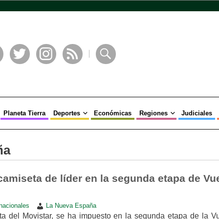
book
Twitter
Instagram
RSS
Buscar
Planeta Tierra
Deportes
Económicas
Regiones
Judiciales
ña
 camiseta de líder en la segunda etapa de Vu
rnacionales
La Nueva España
ista del Movistar, se ha impuesto en la segunda etapa de la Vu