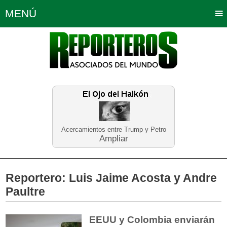
MENÚ
Portada
Política
Opinión
Bogotá
Internacionales
Planeta Tierra
Deportes
Económicas
Regiones
Judiciales
Tecnología
Salud
Turismo
Educación
Neira
Acercamientos entre Trump y Petro
Ampliar
Reportero:
Luis Jaime Acosta y Andre
Paultre
EEUU y Colombia enviarán