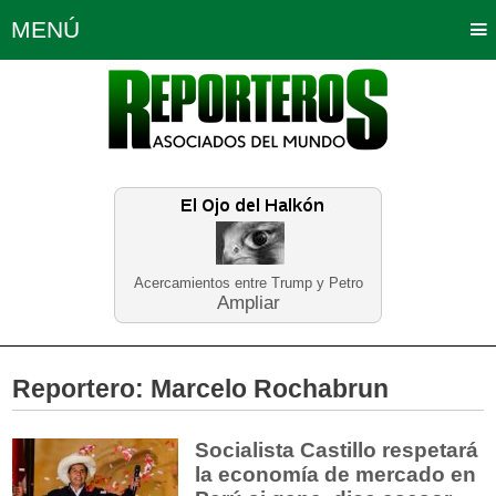
MENÚ
Portada
Política
Opinión
Bogotá
Internacionales
Planeta Tierra
Deportes
Económicas
Regiones
Judiciales
Tecnología
Salud
Turismo
Educación
Neira
Acercamientos entre Trump y Petro
Ampliar
Reportero:
Marcelo Rochabrun
Socialista Castillo respetará
la economía de mercado en