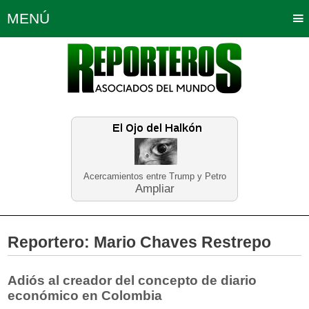
MENÚ
Portada
Política
Opinión
Bogotá
Internacionales
Planeta Tierra
Deportes
Económicas
Regiones
Judiciales
Tecnología
Salud
Turismo
Educación
Neira
Acercamientos entre Trump y Petro
Ampliar
Reportero:
Mario Chaves Restrepo
Adiós al creador del concepto de diario
económico en Colombia