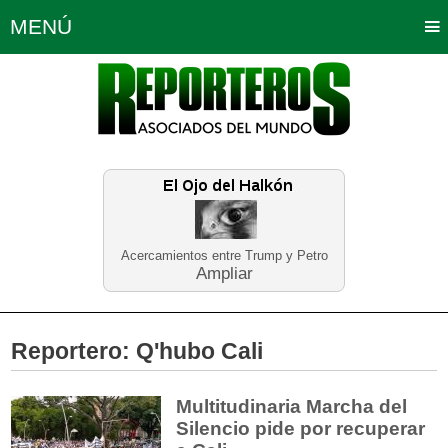
MENÚ
Portada
Política
Opinión
Bogotá
Internacionales
Planeta Tierra
Deportes
Económicas
Regiones
Judiciales
Tecnología
Salud
Turismo
Educación
Neira
Acercamientos entre Trump y Petro
Ampliar
Reportero:
Q'hubo Cali
Multitudinaria Marcha del
Silencio pide por recuperar