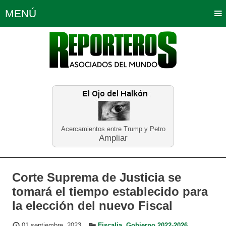
MENÚ
Portada
Política
Opinión
Bogotá
Internacionales
Planeta Tierra
Deportes
Económicas
Regiones
Judiciales
Tecnología
Salud
Turismo
Educación
Neira
Acercamientos entre Trump y Petro
Ampliar
Corte Suprema de Justicia se
tomará el tiempo establecido para
la elección del nuevo Fiscal
01 septiembre, 2023
Fiscalia
,
Gobierno 2022-2026
,