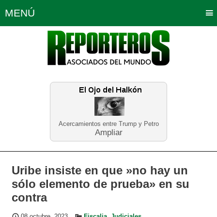
MENÚ
Portada
Política
Opinión
Bogotá
Internacionales
Planeta Tierra
Deportes
Económicas
Regiones
Judiciales
Tecnología
Salud
Turismo
Educación
Neira
Acercamientos entre Trump y Petro
Ampliar
Uribe insiste en que »no hay un
sólo elemento de prueba» en su
contra
08 octubre, 2023
Fiscalia
,
Judiciales