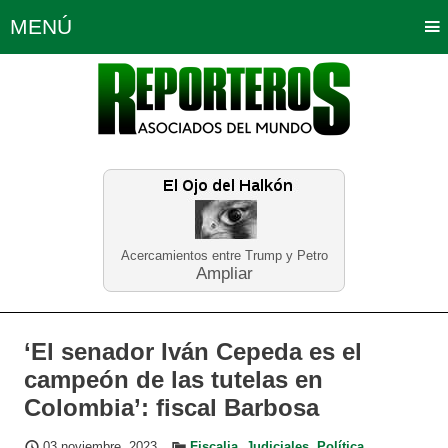
MENÚ
Portada
Política
Opinión
Bogotá
Internacionales
Planeta Tierra
Deportes
Económicas
Regiones
Judiciales
Tecnología
Salud
Turismo
Educación
Neira
Acercamientos entre Trump y Petro
Ampliar
‘El senador Iván Cepeda es el
campeón de las tutelas en
Colombia’: fiscal Barbosa
03 noviembre, 2023
Fiscalia
,
Judiciales
,
Política
,