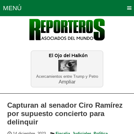
MENÚ
Portada
Política
Opinión
Bogotá
Internacionales
Planeta Tierra
Deportes
Económicas
Regiones
Judiciales
Tecnología
Salud
Turismo
Educación
Neira
Acercamientos entre Trump y Petro
Ampliar
Capturan al senador Ciro Ramírez
por supuesto concierto para
delinquir
14 diciembre, 2023
Fiscalia
,
Judiciales
,
Política
,