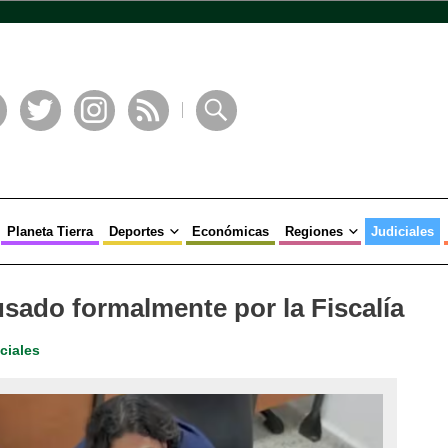
book
Twitter
Instagram
RSS
Buscar
Planeta Tierra
Deportes
Económicas
Regiones
Judiciales
usado formalmente por la Fiscalía
ciales