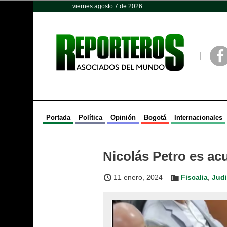
viernes agosto 7 de 2026
Opinión
Política
Deportes
Face
Portada
Política
Opinión
Bogotá
Internacionales
Nicolás Petro es ac
11 enero, 2024
Fiscalia
,
Judi