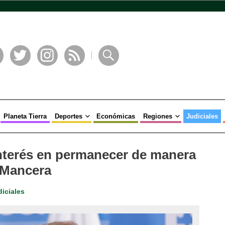
book
Twitter
Instagram
RSS
Buscar
Planeta Tierra
Deportes
Económicas
Regiones
Judiciales
nterés en permanecer de manera
 Mancera
iciales