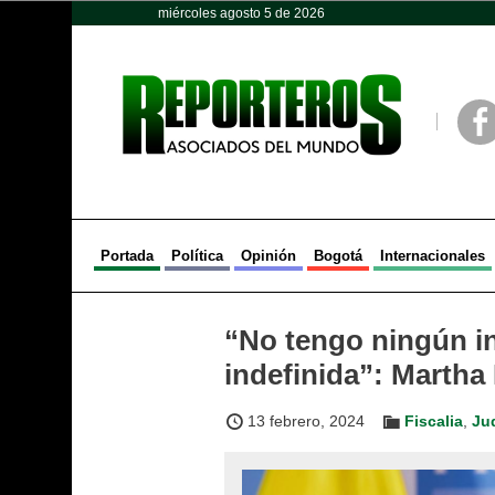
miércoles agosto 5 de 2026
Opinión
Política
Deportes
Face
Portada
Política
Opinión
Bogotá
Internacionales
“No tengo ningún i
indefinida”: Martha
13 febrero, 2024
Fiscalia
,
Jud