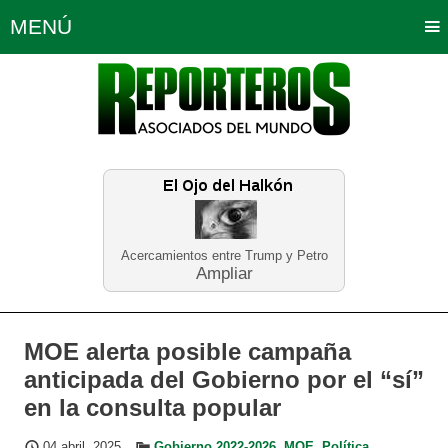
MENÚ
Portada
Política
Opinión
Bogotá
Internacionales
Planeta Tierra
Deportes
Económicas
Regiones
Judiciales
Tecnología
Salud
Turismo
Educación
Neira
Acercamientos entre Trump y Petro
Ampliar
MOE alerta posible campaña
anticipada del Gobierno por el “sí”
en la consulta popular
04 abril, 2025
Gobierno 2022-2026
,
MOE
,
Política
,