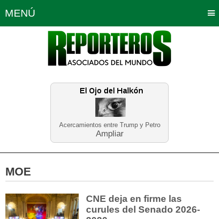
MENÚ
Portada
Política
Opinión
Bogotá
Internacionales
Planeta Tierra
Deportes
Económicas
Regiones
Judiciales
Tecnología
Salud
Turismo
Educación
Neira
Acercamientos entre Trump y Petro
Ampliar
MOE
CNE deja en firme las
curules del Senado 2026-