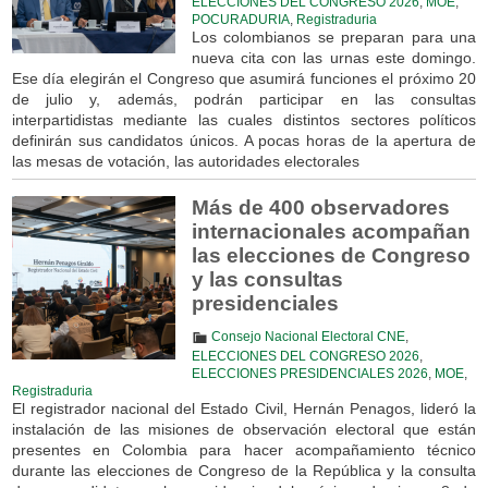
ELECCIONES DEL CONGRESO 2026
,
MOE
,
POCURADURIA
,
Registraduria
Los colombianos se preparan para una
nueva cita con las urnas este domingo.
Ese día elegirán el Congreso que asumirá funciones el próximo 20
de julio y, además, podrán participar en las consultas
interpartidistas mediante las cuales distintos sectores políticos
definirán sus candidatos únicos. A pocas horas de la apertura de
las mesas de votación, las autoridades electorales
Más de 400 observadores
internacionales acompañan
las elecciones de Congreso
y las consultas
presidenciales
Consejo Nacional Electoral CNE
,
ELECCIONES DEL CONGRESO 2026
,
ELECCIONES PRESIDENCIALES 2026
,
MOE
,
Registraduria
El registrador nacional del Estado Civil, Hernán Penagos, lideró la
instalación de las misiones de observación electoral que están
presentes en Colombia para hacer acompañamiento técnico
durante las elecciones de Congreso de la República y la consulta