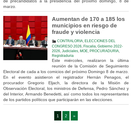
de precandidatos a la presidencia del próximo domingo, 8 de
marzo.
Aumentan de 170 a 185 los
municipios en riesgo de
fraude y violencia
CONTRALORIA
,
ELECCIONES DEL
CONGRESO 2026
,
Fiscalia
,
Gobierno 2022-
2026
,
Judiciales
,
MOE
,
PROCURADURIA
,
Registraduria
Este miércoles, realizaron la última
reunión de la Comisión de Seguimiento
Electoral de cada a los comicios del próximo Domingo 8 de marzo.
En el evento asistieron el registrador Hernán Penagos, el
procurador Gregorio Eljach, la directora de la Misión de
Observación Electoral, los ministros de Defensa, Pedro Sánchez y
del Interior, Armando Benedetti, así como todos los representantes
de los partidos políticos que participarán en las elecciones.
1
2
»