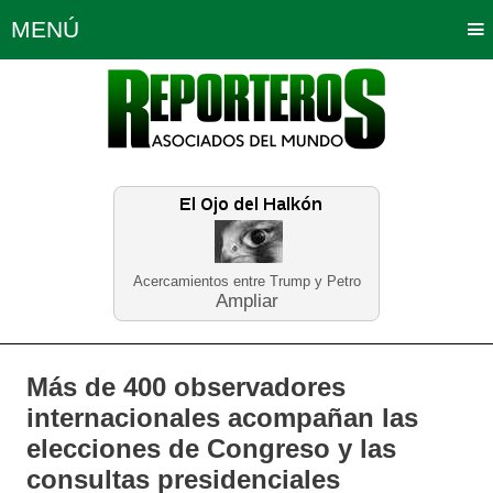
MENÚ
Portada
Política
Opinión
Bogotá
Internacionales
Planeta Tierra
Deportes
Económicas
Regiones
Judiciales
Tecnología
Salud
Turismo
Educación
Neira
Acercamientos entre Trump y Petro
Ampliar
Más de 400 observadores
internacionales acompañan las
elecciones de Congreso y las
consultas presidenciales