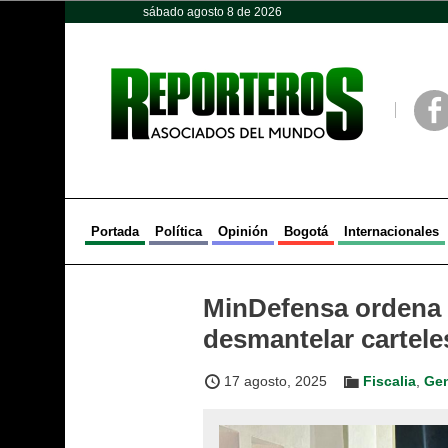
sábado agosto 8 de 2026
Opinión
Política
Deportes
Face
Portada
Política
Opinión
Bogotá
Internacionales
MinDefensa ordena 
desmantelar cartel
17 agosto, 2025
Fiscalia
,
Gen