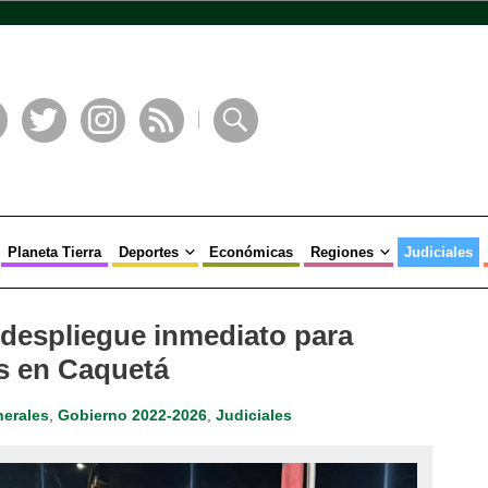
book
Twitter
Instagram
RSS
Buscar
Planeta Tierra
Deportes
Económicas
Regiones
Judiciales
despliegue inmediato para
es en Caquetá
erales
,
Gobierno 2022-2026
,
Judiciales