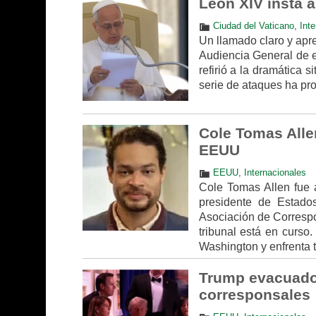
León XIV insta 
Ciudad del Vaticano
,
Inte
Un llamado claro y apr
Audiencia General de es
refirió a la dramática 
serie de ataques ha pr
Cole Tomas Alle
EEUU
EEUU
,
Internacionales
Cole Tomas Allen fue a
presidente de Estado
Asociación de Correspo
tribunal está en curso
Washington y enfrenta t
Trump evacuado 
corresponsales