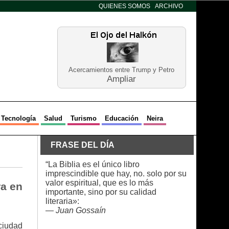
QUIENES SOMOS
ARCHIVO
Acercamientos entre Trump y Petro
Ampliar
Tecnología
Salud
Turismo
Educación
Neira
FRASE DEL DÍA
“La Biblia es el único libro
imprescindible que hay, no. solo por su
valor espiritual, que es lo más
ra en
importante, sino por su calidad
literaria»:
—
Juan Gossaín
ciudad