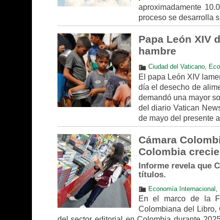
aproximadamente 10.00
proceso se desarrolla s
Papa León XIV d
hambre
Ciudad del Vaticano
,
Eco
El papa León XIV lamen
día el desecho de alim
demandó una mayor solid
del diario Vatican New
de mayo del presente a
Cámara Colombia
Colombia crecie
Informe revela que C
títulos.
Economía Internacional
,
En el marco de la Fe
Colombiana del Libro, 
del sector editorial en Colombia durante 2025