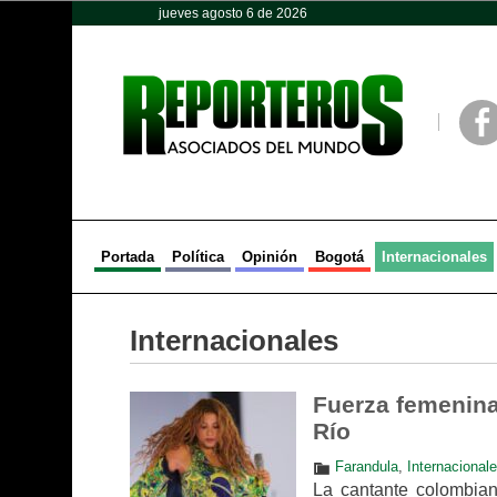
jueves agosto 6 de 2026
Opinión
Política
Deportes
Face
Portada
Política
Opinión
Bogotá
Internacionales
Internacionales
Fuerza femenina 
Río
Farandula
,
Internacional
La cantante colombia