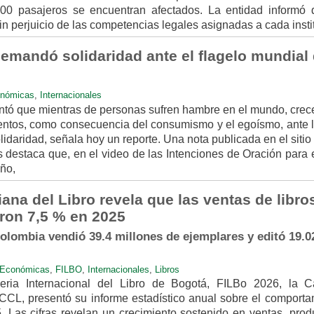
0 pasajeros se encuentran afectados. La entidad informó 
in perjuicio de las competencias legales asignadas a cada insti
emandó solidaridad ante el flagelo mundial 
nómicas
,
Internacionales
tó que mientras de personas sufren hambre en el mundo, crec
entos, como consecuencia del consumismo y el egoísmo, ante l
aridad, señala hoy un reporte. Una nota publicada en el sitio 
s destaca que, en el video de las Intenciones de Oración para 
ño,
na del Libro revela que las ventas de libro
ron 7,5 % en 2025
olombia vendió 39.4 millones de ejemplares y editó 19.0
Económicas
,
FILBO
,
Internacionales
,
Libros
ria Internacional del Libro de Bogotá, FILBo 2026, la 
CCL, presentó su informe estadístico anual sobre el comporta
. Las cifras revelan un crecimiento sostenido en ventas, prod