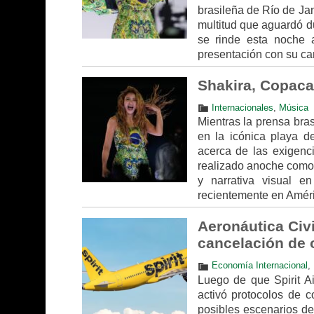
brasileña de Río de Ja
multitud que aguardó d
se rinde esta noche a
presentación con su can
Shakira, Copacab
Internacionales
,
Música
Mientras la prensa bra
en la icónica playa d
acerca de las exigenci
realizado anoche como 
y narrativa visual e
recientemente en Améri
Aeronáutica Civi
cancelación de o
Economía Internacional
,
Luego de que Spirit Ai
activó protocolos de 
posibles escenarios de