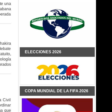
te una
cabana
perada
hakira
debate
ELECCIONES 2026
tuito,
ología
brados
COPA MUNDIAL DE LA FIFA 2026
 Civil
rdinar
ma que