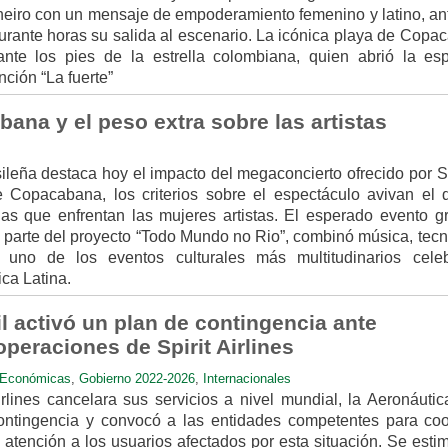
neiro con un mensaje de empoderamiento femenino y latino, an
urante horas su salida al escenario. La icónica playa de Copa
nte los pies de la estrella colombiana, quien abrió la es
ción “La fuerte”
ana y el peso extra sobre las artistas
sileña destaca hoy el impacto del megaconcierto ofrecido por S
e Copacabana, los criterios sobre el espectáculo avivan el 
as que enfrentan las mujeres artistas. El esperado evento gra
parte del proyecto “Todo Mundo no Rio”, combinó música, tecn
n uno de los eventos culturales más multitudinarios cele
ca Latina.
l activó un plan de contingencia ante
peraciones de Spirit Airlines
Económicas
,
Gobierno 2022-2026
,
Internacionales
rlines cancelara sus servicios a nivel mundial, la Aeronáutica
contingencia y convocó a las entidades competentes para coo
 atención a los usuarios afectados por esta situación. Se esti