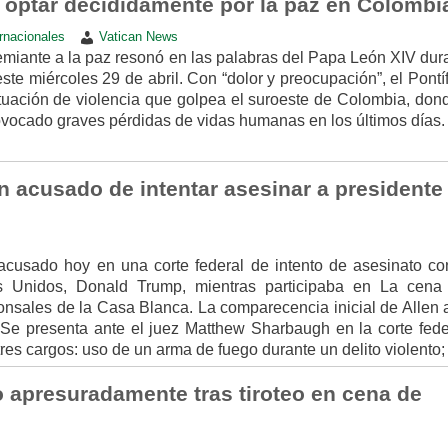
a optar decididamente por la paz en Colombi
rnacionales
Vatican News
emiante a la paz resonó en las palabras del Papa León XIV dura
te miércoles 29 de abril. Con “dolor y preocupación”, el Pontí
situación de violencia que golpea el suroeste de Colombia, do
ovocado graves pérdidas de vidas humanas en los últimos días.
n acusado de intentar asesinar a presidente
cusado hoy en una corte federal de intento de asesinato con
s Unidos, Donald Trump, mientras participaba en La cena
nsales de la Casa Blanca. La comparecencia inicial de Allen a
. Se presenta ante el juez Matthew Sharbaugh en la corte fede
res cargos: uso de un arma de fuego durante un delito violento;
apresuradamente tras tiroteo en cena de