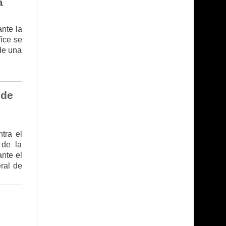
a
nte la
fice se
nde una
 de
tra el
 de la
nte el
ral de