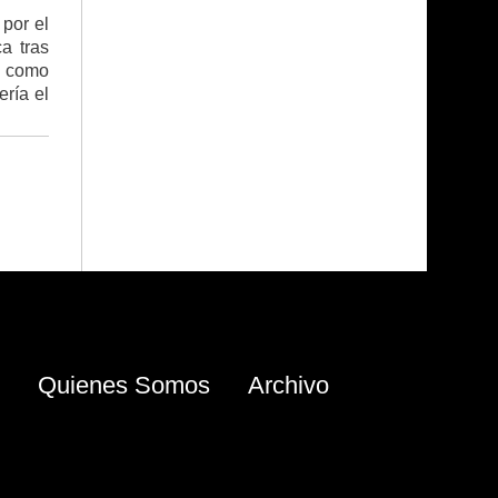
por el
a tras
z como
ería el
Quienes Somos
Archivo