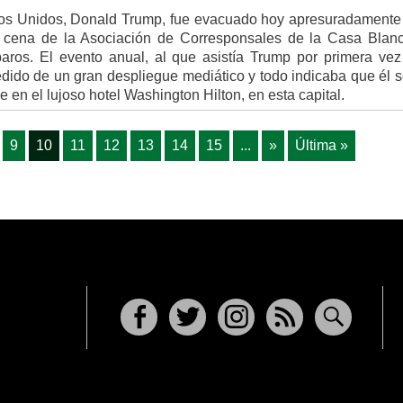
dos Unidos, Donald Trump, fue evacuado hoy apresuradamente 
a cena de la Asociación de Corresponsales de la Casa Blanc
paros. El evento anual, al que asistía Trump por primera ve
dido de un gran despliegue mediático y todo indicaba que él s
e en el lujoso hotel Washington Hilton, en esta capital.
9
10
11
12
13
14
15
...
»
Última »
Facebook
Twitter
Instagram
RSS
Buscar