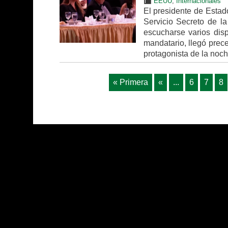
EEUU
,
Internacionales
El presidente de Esta
Servicio Secreto de l
escucharse varios dis
mandatario, llegó prece
protagonista de la noch
« Primera
«
...
6
7
8