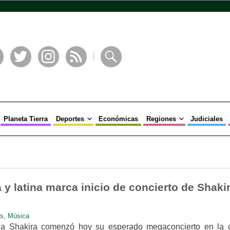
book
Twitter
Instagram
RSS
Buscar
Planeta Tierra
Deportes
Económicas
Regiones
Judiciales
y latina marca inicio de concierto de Shaki
es
,
Música
na Shakira comenzó hoy su esperado megaconcierto en la 