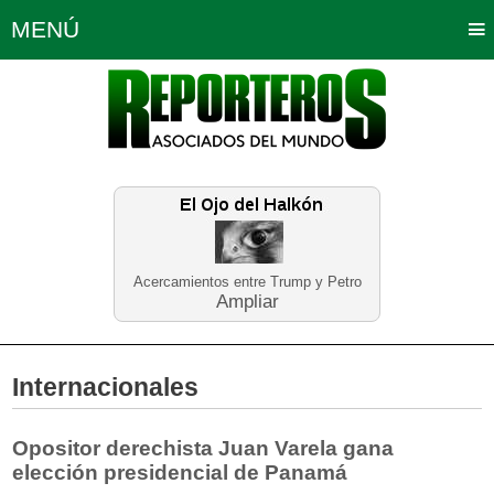
MENÚ
Portada
Política
Opinión
Bogotá
Internacionales
Planeta Tierra
Deportes
Económicas
Regiones
Judiciales
Tecnología
Salud
Turismo
Educación
Neira
Acercamientos entre Trump y Petro
Ampliar
Internacionales
Opositor derechista Juan Varela gana
elección presidencial de Panamá