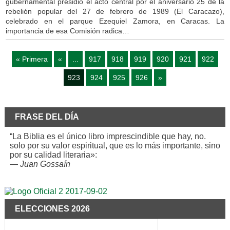
gubernamental presidió el acto central por el aniversario 25 de la
rebelión popular del 27 de febrero de 1989 (El Caracazo),
celebrado en el parque Ezequiel Zamora, en Caracas. La
importancia de esa Comisión radica…
« Primera
«
...
917
918
919
920
921
922
923
924
925
926
»
FRASE DEL DÍA
“La Biblia es el único libro imprescindible que hay, no.
solo por su valor espiritual, que es lo más importante, sino
por su calidad literaria»:
—
Juan Gossaín
ELECCIONES 2026