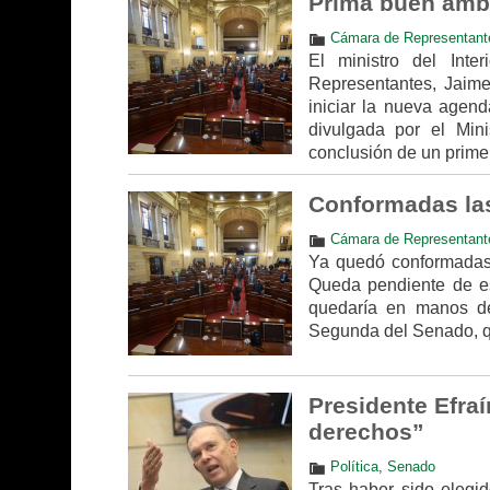
Prima buen ambi
Cámara de Representant
El ministro del Int
Representantes, Jaim
iniciar la nueva agen
divulgada por el Minis
conclusión de un prime
Conformadas las
Cámara de Representant
Ya quedó conformadas 
Queda pendiente de es
quedaría en manos de
Segunda del Senado, q
Presidente Efraí
derechos”
Política
,
Senado
Tras haber sido elegi