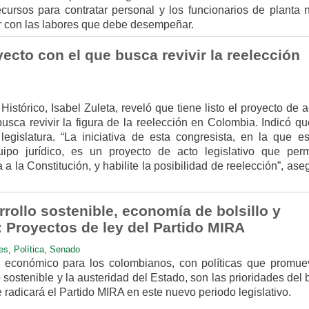
ecursos para contratar personal y los funcionarios de planta 
ir con las labores que debe desempeñar.
yecto con el que busca revivir la reelección
istórico, Isabel Zuleta, reveló que tiene listo el proyecto de 
busca revivir la figura de la reelección en Colombia. Indicó q
legislatura. “La iniciativa de esta congresista, en la que e
ipo jurídico, es un proyecto de acto legislativo que perm
 a la Constitución, y habilite la posibilidad de reelección”, ase
rollo sostenible, economía de bolsillo y
: Proyectos de ley del Partido MIRA
es
,
Política
,
Senado
y económico para los colombianos, con políticas que promue
o sostenible y la austeridad del Estado, son las prioridades del
 radicará el Partido MIRA en este nuevo periodo legislativo.