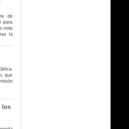
a
ara de
e para
a nota
ras la
blica.
o, que
misión
 los
Cepeda