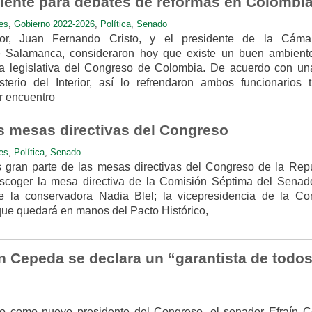
ente para debates de reformas en Colombi
es
,
Gobierno 2022-2026
,
Política
,
Senado
erior, Juan Fernando Cristo, y el presidente de la Cám
e Salamanca, consideraron hoy que existe un buen ambient
da legislativa del Congreso de Colombia. De acuerdo con un
terio del Interior, así lo refrendaron ambos funcionarios t
r encuentro
 mesas directivas del Congreso
es
,
Política
,
Senado
gran parte de las mesas directivas del Congreso de la Repú
coger la mesa directiva de la Comisión Séptima del Senad
 la conservadora Nadia Blel; la vicepresidencia de la Co
ue quedará en manos del Pacto Histórico,
n Cepeda se declara un “garantista de todos
do como nuevo presidente del Congreso, el senador Efraín 