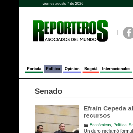
viernes agosto 7 de 2026
Opinión
Política
Deportes
Face
Portada
Política
Opinión
Bogotá
Internacionales
Senado
Efraín Cepeda al
recursos
Económicas
,
Política
,
S
Un duro reclamó formul