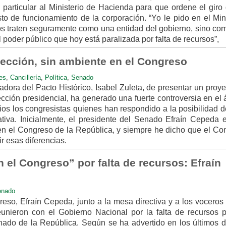
 particular al Ministerio de Hacienda para que ordene el giro 
to de funcionamiento de la corporación. “Yo le pido en el Mini
s traten seguramente como una entidad del gobierno, sino co
poder público que hoy está paralizada por falta de recursos”,
lección, sin ambiente en el Congreso
es
,
Cancillería
,
Política
,
Senado
dora del Pacto Histórico, Isabel Zuleta, de presentar un proy
ección presidencial, ha generado una fuerte controversia en el
rios los congresistas quienes han respondido a la posibilidad d
ativa. Inicialmente, el presidente del Senado Efraín Cepeda e
n el Congreso de la República, y siempre he dicho que el Co
r esas diferencias.
n el Congreso” por falta de recursos: Efraín
enado
eso, Efraín Cepeda, junto a la mesa directiva y a los voceros
reunieron con el Gobierno Nacional por la falta de recursos p
ado de la República. Según se ha advertido en los últimos dí