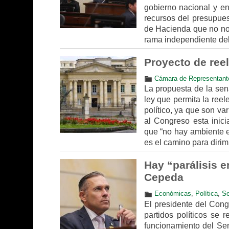
gobierno nacional y en
recursos del presupues
de Hacienda que no no
rama independiente del 
Proyecto de ree
Cámara de Representant
La propuesta de la sena
ley que permita la reel
político, ya que son va
al Congreso esta inici
que “no hay ambiente e
es el camino para dirimi
Hay “parálisis e
Cepeda
Económicas
,
Política
,
S
El presidente del Congr
partidos políticos se 
funcionamiento del Sen