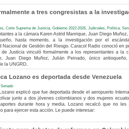
rmalmente a tres congresistas a la investiga
es
,
Corte Suprema de Justicia
,
Gobierno 2022-2026
,
Judiciales
,
Política
,
Sen
entantes a la cámara Karen Astrid Manrique, Juan Diego Muñoz, 
queño, hasta momento, a la investigación por el escánd
d Nacional de Gestión del Riesgo. Caracol Radio conoció en pr
de Justicia vinculó formalmente a los representantes a la 
e, Juan Diego Muñoz, Julián Peinado, único antioqueño,
 de la UNGRD.
ica Lozano es deportada desde Venezuela
,
Senado
ozano explicó que fue deportada desde el aeropuerto Interna
lívar junto a dos jóvenes colombianos y dos mujeres ecuato
asaportes durante hora y media. Lozano recalcó que no les 
 para ejercer esta acción. Le puede interesar: