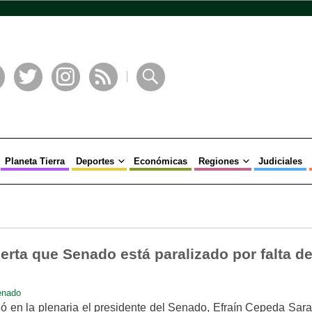
book
Twitter
Instagram
RSS
Buscar
Planeta Tierra
Deportes
Económicas
Regiones
Judiciales
erta que Senado está paralizado por falta d
enado
ó en la plenaria el presidente del Senado, Efraín Cepeda Sarab