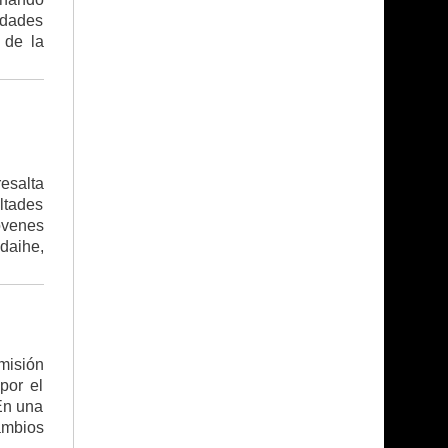
tidades
 de la
esalta
ltades
óvenes
daihe,
omisión
por el
En una
ambios