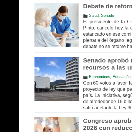
Debate de reform
Salud
,
Senado
El presidente de la C
Pinto, canceló hoy la 
estancado en ese comité
plenaria del órgano leg
debate no se retome h
Senado aprobó r
recursos a las 
Económicas
,
Educación
Con 60 votos a favor, 
proyecto de ley que pe
país. La iniciativa, se
de alrededor de 18 bil
salió adelante la Ley 
Congreso aprobó
2026 con reducc