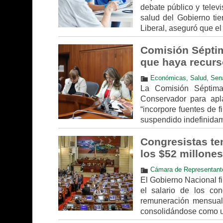
debate público y televi
salud del Gobierno tie
Liberal, aseguró que el
Comisión Séptim
que haya recur
Económicas
,
Salud
,
Sen
La Comisión Séptima
Conservador para apl
“incorpore fuentes de 
suspendido indefinida
Congresistas te
los $52 millone
Cámara de Representant
El Gobierno Nacional f
el salario de los co
remuneración mensual 
consolidándose como un