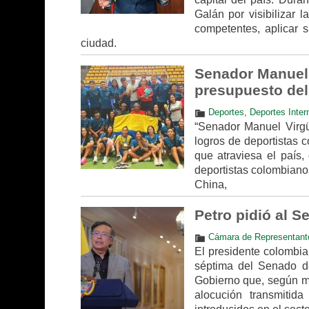
Galán por visibilizar l
competentes, aplicar s
ciudad.
Senador Manuel 
presupuesto del
Deportes
,
Deportes Inter
“Senador Manuel Virgüe
logros de deportistas 
que atraviesa el país
deportistas colombiano
China,
Petro pidió al S
Cámara de Representant
El presidente colombian
séptima del Senado de
Gobierno que, según ma
alocución transmiti