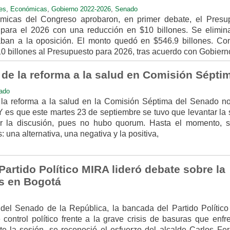
es
,
Económicas
,
Gobierno 2022-2026
,
Senado
micas del Congreso aprobaron, en primer debate, el Presu
para el 2026 con una reducción en $10 billones. Se elimin
aban a la oposición. El monto quedó en $546.9 billones. Co
0 billones al Presupuesto para 2026, tras acuerdo con Gobiern
 de la reforma a la salud en Comisión Sépti
ado
la reforma a la salud en la Comisión Séptima del Senado n
 es que este martes 23 de septiembre se tuvo que levantar la 
ar la discusión, pues no hubo quorum. Hasta el momento, 
 una alternativa, una negativa y la positiva,
artido Político MIRA lideró debate sobre la
as en Bogotá
del Senado de la República, la bancada del Partido Polític
control político frente a la grave crisis de basuras que enfre
nte la sesión, se reconoció el esfuerzo del alcalde Carlos Fe