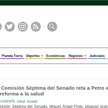
book
Twitter
Instagram
RSS
Buscar
Planeta Tierra
Deportes
Económicas
Regiones
Judiciales
a Comisión Séptima del Senado reta a Petro 
 reforma a la salud
ESIDENTE
,
Salud
,
Senado
misión Séptima del Senado, Miguel Ángel Pinto, propuso reali