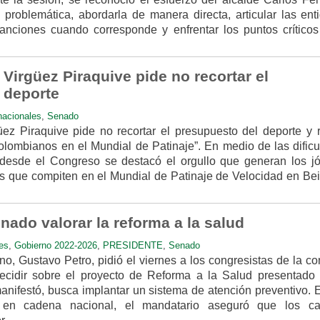
a problemática, abordarla de manera directa, articular las en
anciones cuando corresponde y enfrentar los puntos críticos
Virgüez Piraquive pide no recortar el
 deporte
nacionales
,
Senado
z Piraquive pide no recortar el presupuesto del deporte y r
colombianos en el Mundial de Patinaje”. En medio de las dificu
, desde el Congreso se destacó el orgullo que generan los j
s que compiten en el Mundial de Patinaje de Velocidad en Bei
enado valorar la reforma a la salud
es
,
Gobierno 2022-2026
,
PRESIDENTE
,
Senado
o, Gustavo Petro, pidió el viernes a los congresistas de la c
cidir sobre el proyecto de Reforma a la Salud presentado 
nifestó, busca implantar un sistema de atención preventivo. 
da en cadena nacional, el mandatario aseguró que los c