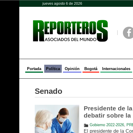
jueves agosto 6 de 2026
Opinión
Política
Deportes
Face
Portada
Política
Opinión
Bogotá
Internacionales
Senado
Presidente de l
debatir sobre la
Gobierno 2022-2026
,
PR
El presidente de la Co