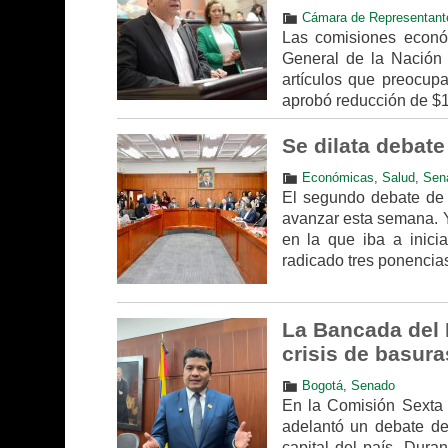
Cámara de Representant
Las comisiones econó
General de la Nación 
artículos que preocup
aprobó reducción de $1
Se dilata debate
Económicas
,
Salud
,
Sen
El segundo debate de 
avanzar esta semana. Y
en la que iba a inici
radicado tres ponencias:
La Bancada del P
crisis de basur
Bogotá
,
Senado
En la Comisión Sexta 
adelantó un debate de 
capital del país. Dura