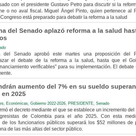
sado con el presidente Gustavo Petro para discutir si la refor
ne o no aval fiscal. Miguel Ángel Pinto, quien pertenece al P
 Congreso está preparado para debatir la reforma a la salud
a del Senado aplazó reforma a la salud has
sos
ado
 del Senado aprobó este martes una proposición del P
azar el debate de la reforma a la salud, hasta que el Go
financiamiento verificables” para su implementación. El debate
mente.
ndrán aumento del 7% en su sueldo supera
s en 2025
es
,
Económicas
,
Gobierno 2022-2026
,
PRESIDENTE
,
Senado
irmó el decreto mediante el que se establece un incremento del
ngresistas de Colombia para el año 2025. Con esta medi
de los funcionarios públicos superará los $52 millones de 
a de las más altas del sector público.