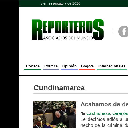
viernes agosto 7 de 2026
Opinión
Política
Deportes
Face
Portada
Política
Opinión
Bogotá
Internacionales
Cundinamarca
Acabamos de des
Cundinamarca
,
Generale
Le decimos adiós a un
hecho de la criminali