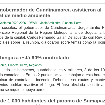
 gobernador de Cundinamarca asistieron al
al de medio ambiente
obierno 2022-2026
,
IDEAM
,
MedioAmbiente
,
Planeta Tierra
 sociales, el gobernador de Cundinamarca, Jorge Emilio R
ncejo Regional de la Región Metropolitana de Bogotá, a l
alde de la capital, Carlos Fernando Galán.De acuerdo con Rey, 
ciales sobre la reunión, dialogaron sobre temas como la ocu
Chingaza está 90% controlado
arca
,
Planeta Tierra
,
Regiones
iculado de bomberos, guardabosques y militares, 8 de los 10
o controlados. En los 2 puntos activos, trabajan a esta hora 
inar de controlar el incendio. Debemos ser cautos y mante
ientos podrían reactivar el fuego. El área afectada se estima
 no se requiere apoyo aéreo.
de 1.000 habitantes del páramo de Sumapa