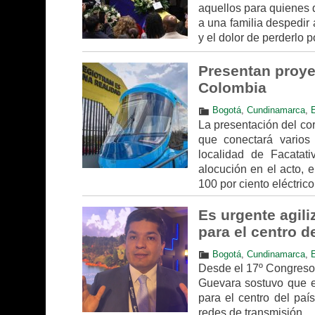
aquellos para quienes 
a una familia despedir 
y el dolor de perderlo 
Presentan proyec
Colombia
Bogotá
,
Cundinamarca
,
La presentación del cor
que conectará varios
localidad de Facatati
alocución en el acto, 
100 por ciento eléctrico
Es urgente agili
para el centro d
Bogotá
,
Cundinamarca
,
Desde el 17º Congreso 
Guevara sostuvo que es
para el centro del paí
redes de transmisión.