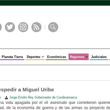
book
Twitter
Instagram
RSS
Buscar
Planeta Tierra
Deportes
Económicas
Regiones
Judiciales
pedir a Miguel Uribe
s
Jorge Emilio Rey Gobernador de Cundinamarca
a vida apagada por el vil asesinato que cometieron quien
dad, de la economía de guerra y de las armas su proyecto de