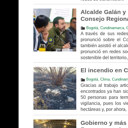
Alcalde Galán y
Consejo Region
Bogotá
,
Cundinamarca
,
G
A través de sus redes
pronunció sobre el Co
también asistió el alc
pronunció en redes so
sostenible del territorio,
El incendio en 
Bogotá
,
Clima
,
Cundinam
Gracias al trabajo art
encontrados ya han sid
50 personas para term
vigilancia, pues los v
hectáreas y, por ahora,
Gobierno y más 