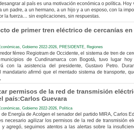
desangrar al país es una motivación económica o política. Hoy
a un padre, a un hermano, a un hijo y a un esposo, con la imp
por la fuerza… sin explicaciones, sin respuestas.
to de primer tren eléctrico de cercanías en
Económicas
,
Gobierno 2022-2026
,
PRESIDENTE
,
Regiones
redor férreo Regiotram de Occidente, el sistema de tren de ce
 municipios de Cundinamarca con Bogotá, tuvo lugar hoy
vá con la asistencia del presidente, Gustavo Petro. Dura
el mandatario afirmó que el mentado sistema de transporte, qu
,
zar permisos de la red de transmisión eléctr
el país:Carlos Guevara
Económicas
,
Gobierno 2022-2026
,
Política
de Energía de Acolgen el senador del partido MIRA, Carlos E
 necesario agilizar los permisos de la red de transmisión elé
s y agregó, seguimos atentos a las alertas sobre la insuficien