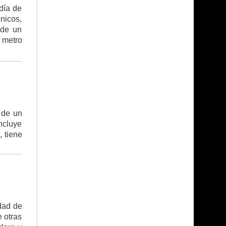
día de
nicos,
 de un
 metro
 de un
ncluye
 tiene
dad de
e otras