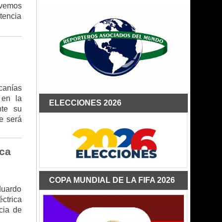
 vemos
otencia
rcanías
 en la
ELECCIONES 2026
nte su
e será
ica
COPA MUNDIAL DE LA FIFA 2026
duardo
ctrica
cia de