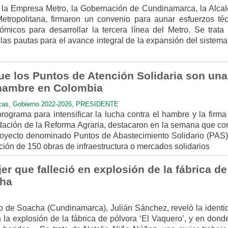
 la Empresa Metro, la Gobernación de Cundinamarca, la Alcal
tropolitana, firmaron un convenio para aunar esfuerzos téc
ómicos para desarrollar la tercera línea del Metro. Se trata
las pautas para el avance integral de la expansión del sistema
ue los Puntos de Atención Solidaria son una
 hambre en Colombia
cas
,
Gobierno 2022-2026
,
PRESIDENTE
rograma para intensificar la lucha contra el hambre y la firma
idación de la Reforma Agraria, destacaron en la semana que co
oyecto denominado Puntos de Abastecimiento Solidario (PAS),
cción de 150 obras de infraestructura o mercados solidarios
jer que falleció en explosión de la fábrica de
cha
io de Soacha (Cundinamarca), Julián Sánchez, reveló la identi
n la explosión de la fábrica de pólvora ‘El Vaquero’, y en dond