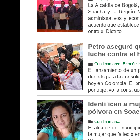
La Alcaldía de Bogotá,
Soacha y la Región Me
administrativos y econ
acuerdo que establece 
entre el Distrito
Petro aseguró q
lucha contra el
Cundinamarca
,
Económi
El lanzamiento de un p
decreto para la consol
hoy en Colombia. El pr
por objetivo la constru
Identifican a mu
pólvora en Soa
Cundinamarca
El alcalde del municip
la mujer que falleció e