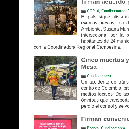
firman acuerdo 
COP16
,
Cundinamarca
,
El país sigue alistá
eventos previos con d
Ambiente, Susana Muham
intersectorial por 
habitantes de 24 munic
con la Coordinadora Regional Campesina,
Cinco muertos y
Mesa
Cundinamarca
Un accidente de tráns
centro de Colombia, pro
medios locales. De acu
ómnibus que transporta
perdió el control y se v
Firman convenio 
Bogotá
,
Cundinamarca