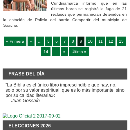
Cundinamarca informó que en las
últimas horas se registró la fuga de 21
reclusos que permanecían detenidos en
la estación de Policía del barrio Compartir del municipio de
Soacha.
« Primera
«
...
5
6
7
8
9
10
11
12
13
14
...
»
Última »
FRASE DEL DÍA
“La Biblia es el único libro imprescindible que hay, no.
solo por su valor espiritual, que es lo más importante, sino
por su calidad literaria»:
—
Juan Gossaín
ELECCIONES 2026