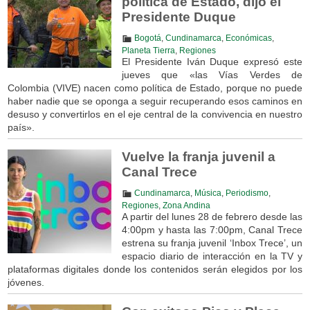
política de Estado, dijo el
Presidente Duque
Bogotá
,
Cundinamarca
,
Económicas
,
Planeta Tierra
,
Regiones
El Presidente Iván Duque expresó este
jueves que «las Vías Verdes de
Colombia (VIVE) nacen como política de Estado, porque no puede
haber nadie que se oponga a seguir recuperando esos caminos en
desuso y convertirlos en el eje central de la convivencia en nuestro
país».
Vuelve la franja juvenil a
Canal Trece
Cundinamarca
,
Música
,
Periodismo
,
Regiones
,
Zona Andina
A partir del lunes 28 de febrero desde las
4:00pm y hasta las 7:00pm, Canal Trece
estrena su franja juvenil ‘Inbox Trece’, un
espacio diario de interacción en la TV y
plataformas digitales donde los contenidos serán elegidos por los
jóvenes.