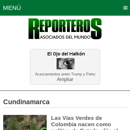
MENÚ
Portada
Política
Opinión
Bogotá
Internacionales
Planeta Tierra
Deportes
Económicas
Regiones
Judiciales
Tecnología
Salud
Turismo
Educación
Neira
Acercamientos entre Trump y Petro
Ampliar
Cundinamarca
Las Vías Verdes de
Colombia nacen como